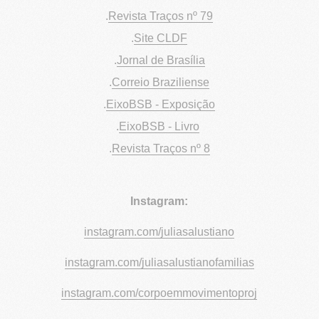
.
Revista Traços n
º
79
.
Site CLDF
.
Jornal de Brasília
.
Correio Braziliense
.
EixoBSB - Exposição
.
EixoBSB - Livro
.
Revista Traços nº 8
Instagram:
instagram.com/juliasalustiano
instagram.com/juliasalustianofamilias
instagram.com/corpoemmovimentoproj